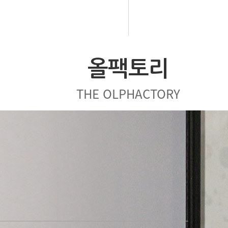
올팩토리
THE OLPHACTORY