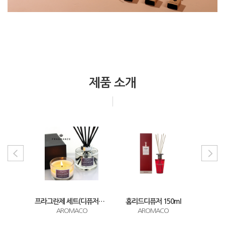
제품 소개
프라그란제 세트(디퓨저+향초)
홈리드디퓨저 150ml
허브디퓨저 100ml
선인장
CO
AROMACO
AROMACO
A