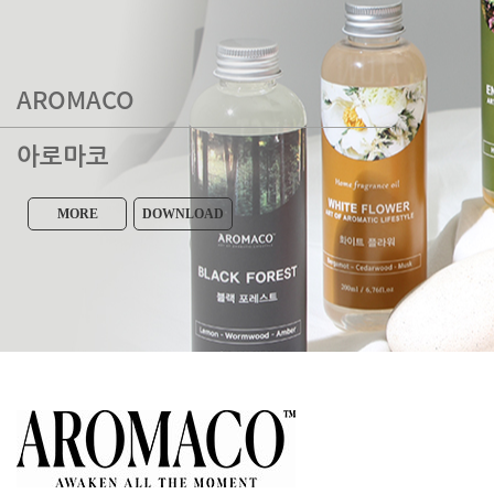
AROMACO
아로마코
MORE
DOWNLOAD